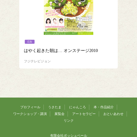
広告
はやく起きた朝は… オンステージ2010
フジテレビジョン
プロフィール
うさたま
にゃんころ
本・作品紹介
ワークショップ・講演
展覧会
アートセラピー
おといあわせ
リンク
有限会社ポッシュベール